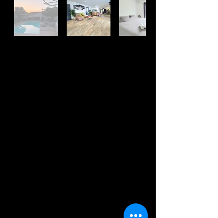
GRACELAND - PISCINE
- CLIM
4 PERSONNES
Venez profiter de
l’ambiance calme,
reposante et bucolique de
Puget.
Cette villa de plain pied et
indépendante de 100m² se
trouve dans un quartier
résidentiel.
Seulement Juillet/Août