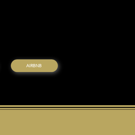
sidence sécurisée et bien
gement offre une vue mer
nt quelques pas du littoral.
 environnement calme, d’une
vée et d’un accès rapide aux
plages.
AIRBNB