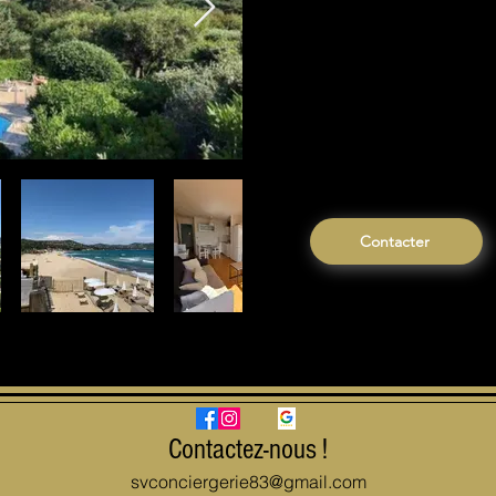
Situé dans une ré
entretenue, ce lo
apaisante, à seuleme
Vous profiterez d’un
place de parking pri
Contacter
Contactez-nous !
svconciergerie83@gmail.com