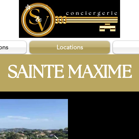
ons
Locations
SAINTE MAXIME
LES LAVANDES - V
DE MER 
Un cadre de vie privilé