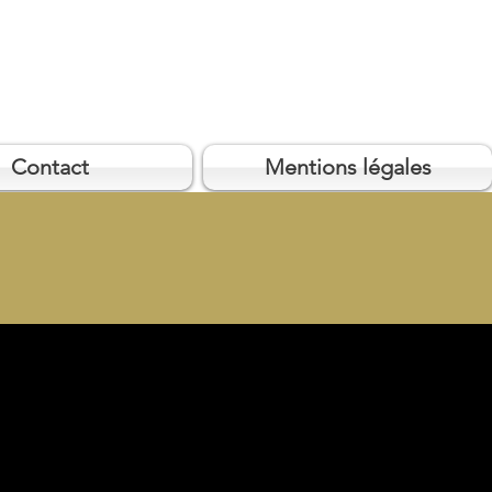
Contact
Mentions légales
UE MER - PISCINE- FRONT
- 4 PERSONNES
gié, entre mer et tranquillité.